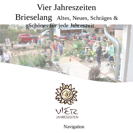
Vier Jahreszeiten
Brieselang
Altes, Neues, Schräges &
Schönes für jede Jahreszeit
Navigation